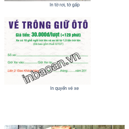
Gallery
In tờ rơi, tờ gấp
image
with
caption:
Gallery
In quyển vé xe
image
with
caption: