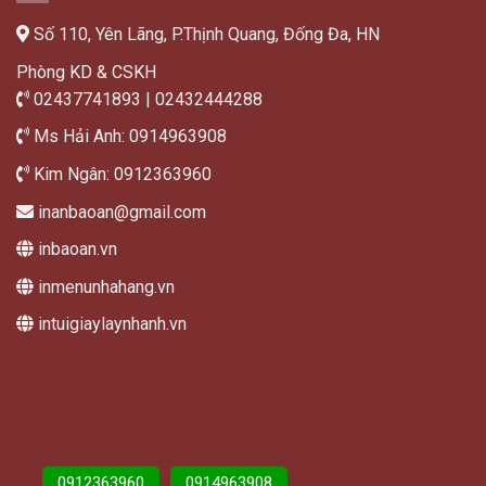
Số 110, Yên Lãng, P.Thịnh Quang, Đống Đa, HN
Phòng KD & CSKH
02437741893 | 02432444288
Ms Hải Anh: 0914963908
Kim Ngân: 0912363960
inanbaoan@gmail.com
inbaoan.vn
inmenunhahang.vn
intuigiaylaynhanh.vn
0912363960
0914963908