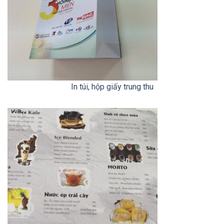
Gallery
In túi, hộp giấy trung thu
image
with
caption: