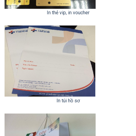
Gallery
In thẻ vip, in voucher
image
with
caption:
Gallery
In túi hồ sơ
image
with
caption: