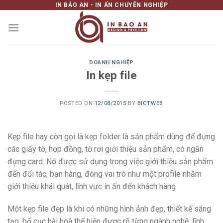
IN BẢO AN - IN ẤN CHUYÊN NGHIỆP
Skip
to
content
DOANH NGHIỆP
In kẹp file
POSTED ON
12/08/2015
BY
BICTWEB
Kẹp file hay còn gọi là kẹp folder là sản phẩm dùng để đựng
các giấy tờ, hợp đồng, tờ rơi giới thiệu sản phẩm, có ngăn
đựng card. Nó được sử dụng trong việc giới thiệu sản phẩm
đến đối tác, bạn hàng, đóng vai trò như một profile nhằm
giới thiệu khái quát, lĩnh vực in ấn đến khách hàng
Một kẹp file đẹp là khi có những hình ảnh đẹp, thiết kế sáng
tạo, bố cục hài hoà thể hiện được rõ từng ngành nghề, lĩnh