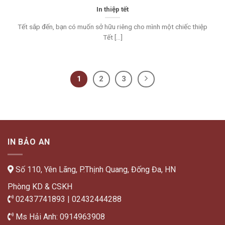
In thiệp tết
Tết sắp đến, bạn có muốn sở hữu riêng cho mình một chiếc thiệp
Tết [...]
1
2
3
IN BẢO AN
Số 110, Yên Lãng, P.Thịnh Quang, Đống Đa, HN
Phòng KD & CSKH
02437741893 | 02432444288
Ms Hải Anh: 0914963908