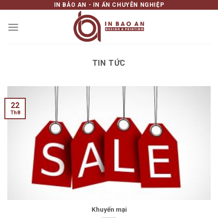
IN BẢO AN - IN ẤN CHUYÊN NGHIỆP
Skip
to
content
TIN TỨC
22
Th8
Khuyến mại