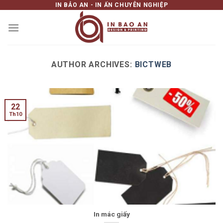
IN BẢO AN - IN ẤN CHUYÊN NGHIỆP
Skip
to
content
AUTHOR ARCHIVES:
BICTWEB
22
Th10
In mác giấy