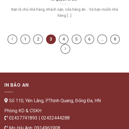
Bạn là chủ nhà hàng, khách sạn, cửa hàng ăn… Và bạn muốn nhà
hàng [...]
1
2
3
4
5
6
…
8
IN BẢO AN
Số 110, Yên Lãng, P.Thịnh Quang, Đống Đa, HN
Phòng KD & CSKH
02437741893 | 02432444288
Ms Hải Anh: 0914963908